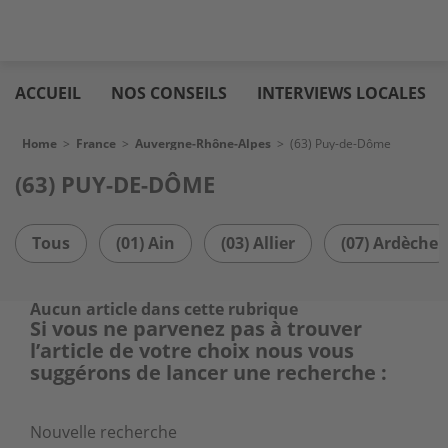
Skip
Logic
to
immo
ACCUEIL
NOS CONSEILS
INTERVIEWS LOCALES
main
content
Breadcrumb
Home
>
France
>
Auvergne-Rhône-Alpes
>
(63) Puy-de-Dôme
(63) PUY-DE-DÔME
Tous
(01) Ain
(03) Allier
(07) Ardèche
Aucun article dans cette rubrique
Si vous ne parvenez pas à trouver
l’article de votre choix nous vous
suggérons de lancer une recherche :
Nouvelle recherche