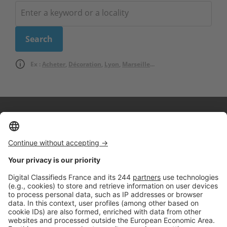
Ex :
Acheter
,
Décoration
,
Lyon
,
Marseille
...
Logic-Immo c’est aussi …
Retrouvez-nous sur …
A propos