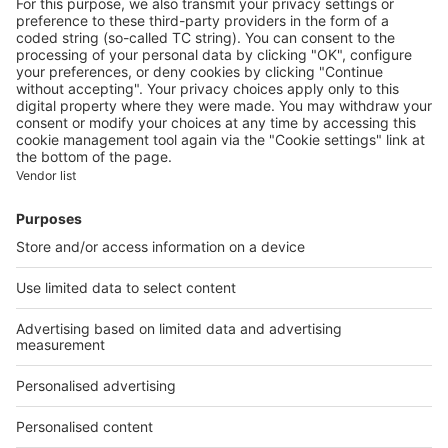
Qui sommes-nous ?
Contacter le service client
Nous rejoindre
Presse
Alerte email
Nos applications
Découvrez nos applications