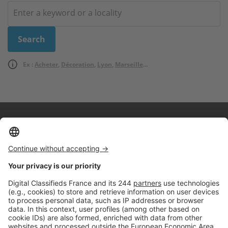
Ex :
Acheter
,
Décoration
,
Lyon
,
Marseille
...
Logic-Immo c’est aussi …
Retrouvez-nous sur …