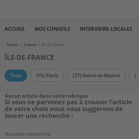
Skip
Logic
to
immo
ACCUEIL
NOS CONSEILS
INTERVIEWS LOCALES
main
content
Breadcrumb
Home
>
France
>
Île-de-France
ÎLE-DE-FRANCE
Tous
(75) Paris
(77) Seine-et-Marne
(
Aucun article dans cette rubrique
Si vous ne parvenez pas à trouver l’article
de votre choix nous vous suggérons de
lancer une recherche :
Nouvelle recherche