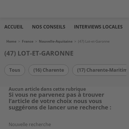
Skip
Logic
to
immo
ACCUEIL
NOS CONSEILS
INTERVIEWS LOCALES
main
content
Breadcrumb
Home
>
France
>
Nouvelle-Aquitaine
>
(47) Lot-et-Garonne
(47) LOT-ET-GARONNE
Tous
(16) Charente
(17) Charente-Maritim
Aucun article dans cette rubrique
Si vous ne parvenez pas à trouver
l’article de votre choix nous vous
suggérons de lancer une recherche :
Nouvelle recherche