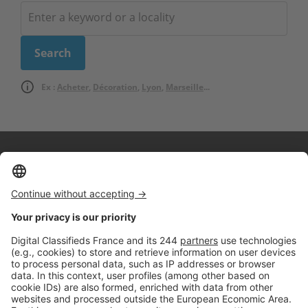
Ex :
Acheter
,
Décoration
,
Lyon
,
Marseille
...
Logic-Immo c’est aussi …
Retrouvez-nous sur …
A propos