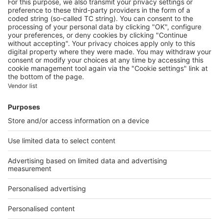
Qui sommes-nous ?
Contacter le service client
Nous rejoindre
Presse
Alerte email
Nos applications
Découvrez nos applications