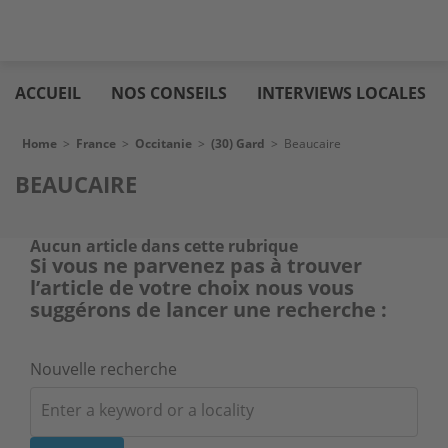
Skip
Logic
to
immo
ACCUEIL
NOS CONSEILS
INTERVIEWS LOCALES
main
content
Breadcrumb
Home
>
France
>
Occitanie
>
(30) Gard
>
Beaucaire
BEAUCAIRE
Aucun article dans cette rubrique
Si vous ne parvenez pas à trouver
l’article de votre choix nous vous
suggérons de lancer une recherche :
Nouvelle recherche