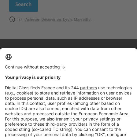
Ex :
Acheter
,
Décoration
,
Lyon
,
Marseille
...
Logic-Immo c’est aussi …
Retrouvez-nous sur …
A propos
Qui sommes-nous ?